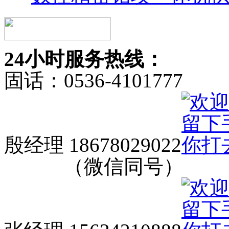
24小时服务热线：
固话：0536-4101777
殷经理 18678029022
（微信同号）