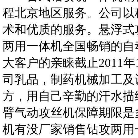
程北京地区服务。公司以
术和优质的服务。悬浮式
两用一体机全国畅销的自
大客户的亲睐截止2011
司乳品，制药机械加工及
方，用自己辛勤的汗水描
臂气动攻丝机保障期限是
机有没厂家销售钻攻两用