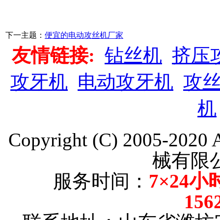
下一主题：
便宜的电动攻丝机厂家
友情链接:
钻丝机
挤压
攻牙机
电动攻牙机
攻
机
Copyright (C) 2005-202
械有限
服务时间：
7×24小
156