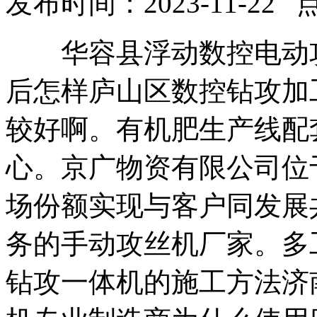
发布时间：2023-11-22 
华容县浮动数控电动攻
后怎样庐山区数控钻攻加
较好啊。有机肥生产线配
心。京广物资有限公司位
场份额实现与客户同发展
务的手动攻丝机厂家。多
钻攻一体机的施工方法济