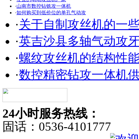
·
山南市数控钻铣攻一体机
·
如何购买到低价位的单孔气动攻
·
关于自制攻丝机的一
·
英吉沙县多轴气动攻
·
螺纹攻丝机的结构性
·
数控精密钻攻一体机
24小时服务热线：
固话：0536-4101777