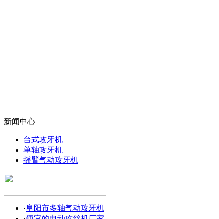
新闻中心
台式攻牙机
单轴攻牙机
摇臂气动攻牙机
·
阜阳市多轴气动攻牙机
·
便宜的电动攻丝机厂家