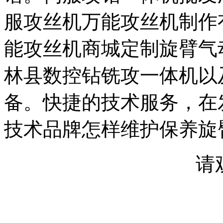
服攻丝机万能攻丝机制作
能攻丝机商城定制旋臂气
林县数控钻铣攻一体机以
备。快捷的技术服务，在
技术品牌怎样维护保养旋
请