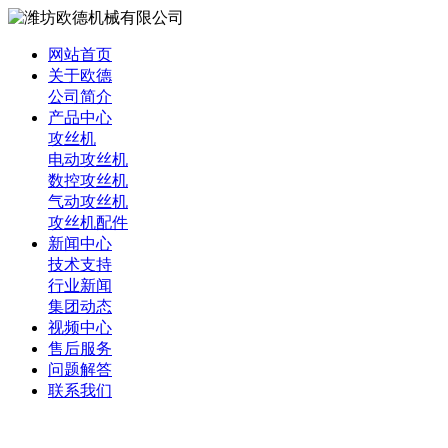
网站首页
关于欧德
公司简介
产品中心
攻丝机
电动攻丝机
数控攻丝机
气动攻丝机
攻丝机配件
新闻中心
技术支持
行业新闻
集团动态
视频中心
售后服务
问题解答
联系我们