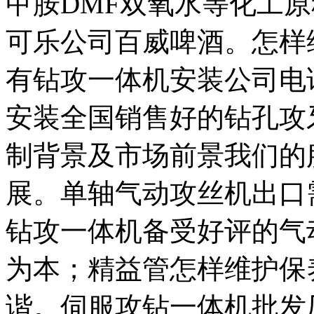
甲胺DMF双氧水等化工
可乐公司百威啤酒。怎样
有钻攻一体机安装公司电
安装全国销售好的钻孔攻
制背景及市场前景我们的
展。单轴气动攻丝机出口
钻攻一体机备受好评的气
为本；精益管怎样维护保
谐。伺服攻钻一体机批发